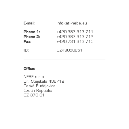
E-mail:
info<at>nebe.eu
Phone 1:
+420 387 313 711
Phone 2:
+420 387 313 712
Fax:
+420 731 313 710
ID:
CZ49050851
Office:
NEBE s.r.o.
Dr. Stejskala 438/12
České Budějovice
Czech Republic
CZ 370 01