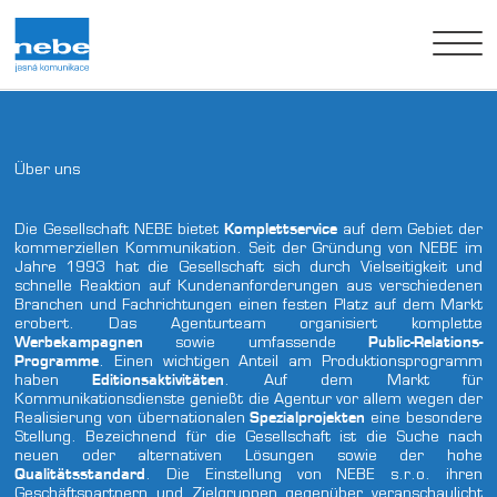
Über uns
Über uns
Realisierung
Die Gesellschaft NEBE bietet
Komplettservice
auf dem Gebiet der
kommerziellen Kommunikation. Seit der Gründung von NEBE im
Jahre 1993 hat die Gesellschaft sich durch Vielseitigkeit und
Kunden
schnelle Reaktion auf Kundenanforderungen aus verschiedenen
Branchen und Fachrichtungen einen festen Platz auf dem Markt
erobert. Das Agenturteam organisiert komplette
Kontakte
Werbekampagnen
sowie umfassende
Public-Relations-
Programme
. Einen wichtigen Anteil am Produktionsprogramm
czech
english
german
haben
Editionsaktivitäten
. Auf dem Markt für
Kommunikationsdienste genießt die Agentur vor allem wegen der
Realisierung von übernationalen
Spezialprojekten
eine besondere
Stellung. Bezeichnend für die Gesellschaft ist die Suche nach
neuen oder alternativen Lösungen sowie der hohe
Qualitätsstandard
. Die Einstellung von NEBE s.r.o. ihren
Geschäftspartnern und Zielgruppen gegenüber veranschaulicht